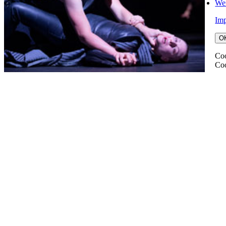
Wei
Im
O
Coo
Coo