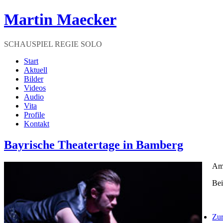
Martin Maecker
SCHAUSPIEL REGIE SOLO
Start
Aktuell
Bilder
Videos
Audio
Vita
Profile
Kontakt
Bayrische Theatertage in Bamberg
Am 
Bei
Zu